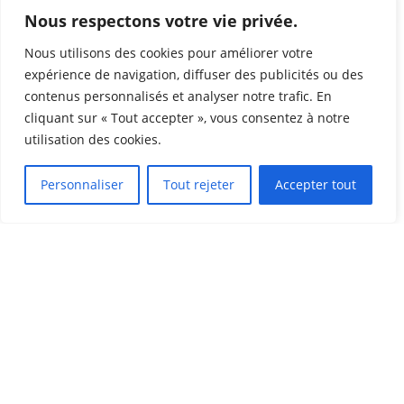
Nous respectons votre vie privée.
Nous utilisons des cookies pour améliorer votre
expérience de navigation, diffuser des publicités ou des
contenus personnalisés et analyser notre trafic. En
cliquant sur « Tout accepter », vous consentez à notre
utilisation des cookies.
Contactez-nous
Personnaliser
Tout rejeter
Accepter tout
Nos équipes vous aident à
contrôler vos dépenses voyages
Améliorez votre politique de gestion des
déplacements en échangeant avec nos
équipes, et
demandez un audit personnalisé
gratuit
.